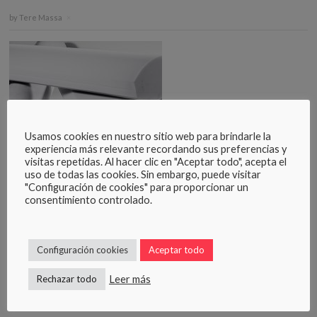
by
Tere Massa
×
Usamos cookies en nuestro sitio web para brindarle la
experiencia más relevante recordando sus preferencias y
®
visitas repetidas. Al hacer clic en "Aceptar todo", acepta el
Características técnicas del producto Sontect
–
uso de todas las cookies. Sin embargo, puede visitar
®
Basotect
"Configuración de cookies" para proporcionar un
Sontect® engloba el diseño y fabricación de paneles, bafles,
consentimiento controlado.
cuadros y otras geometrías para alcanzar una acústica ambiental
óptima en una gran variedad de espacios y edificios. El producto
esta formado a partir del material absorbente Basotect®, del
Configuración cookies
Aceptar todo
fabricante BASF, como material base y principal, y opcionalmente
con acabado de telas […]
Leer más
Rechazar todo
by
Tere Massa
×