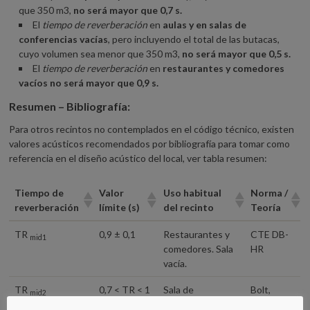
que 350 m3,
no será mayor que 0,7 s.
El
tiempo de reverberación
en
aulas y en salas de
conferencias vacías
, pero incluyendo el total de las butacas,
cuyo volumen sea menor que 350 m3,
no será mayor que 0,5 s.
El
tiempo de reverberación
en
restaurantes y comedores
vacíos no será mayor que 0,9 s.
Resumen – Bibliografía:
Para otros recintos no contemplados en el código técnico, existen
valores acústicos recomendados por bibliografía para tomar como
referencia en el diseño acústico del local, ver tabla resumen:
Tiempo de
Valor
Uso habitual
Norma /
reverberación
límite (s)
del recinto
Teoría
Tiempo de
Valor
Uso habitual
Norma /
TR
0,9 ± 0,1
Restaurantes y
CTE DB-
mid1
reverberación
límite (s)
del recinto
Teoría
comedores. Sala
HR
vacía.
TR
0,7 < TR < 1
Sala de
Bolt,
mid2
conferencias.
Beranek y