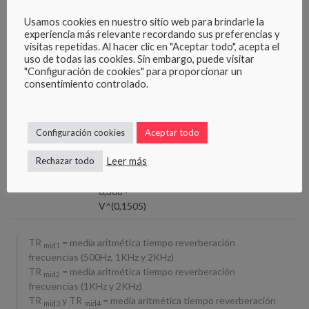
Newman
Usamos cookies en nuestro sitio web para brindarle la
experiencia más relevante recordando sus preferencias y
TR
1,2 < TR<
Salas
Bolt,
mid3
visitas repetidas. Al hacer clic en "Aceptar todo", acepta el
1,5
polivalentes con
Beranek y
uso de todas las cookies. Sin embargo, puede visitar
mobiliario.
Newman
"Configuración de cookies" para proporcionar un
consentimiento controlado.
TR
Valores
Salas destinadas
Higini
mid4
máximo y
a la voz, sala
Arau
mínimo:
ocupada.
Configuración cookies
Aceptar todo
TR mín. =
0,264 ·
Leer más
Rechazar todo
V^(0,1394)
TR máx.=
0,368 ·
V^(0,1505)
TR
= media aritmética tiempo reverberación
mid1
frecuencias (500Hz, 1KHz y 2KHz)
TR
= media aritmética tiempo reverberación
mid2
frecuencias (1KHz y 2KHz)
TR
y TR
= media aritmética tiempo reverberación
mid3
mid4