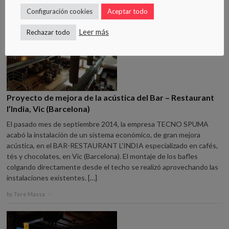
Configuración cookies
Aceptar todo
Leer más
Rechazar todo
Proyecto de mejora de la acústica del Bar – Restaurant
l’India, Vic (Barcelona)
El pasado mes de septiembre 2014, la empresa TECNO SPUMA
acabó la instalación de un sistema económico, de gran mejora
acústica, en el BAR-RESTAURANT L’INDIA especializado en cafés,
tés y chocolates, en Vic (Barcelona). El montaje de los bafles
colgando directamente desde el techo se realizó aprovechando las
instalaciones existentes. […]
by
Tere Massa
×