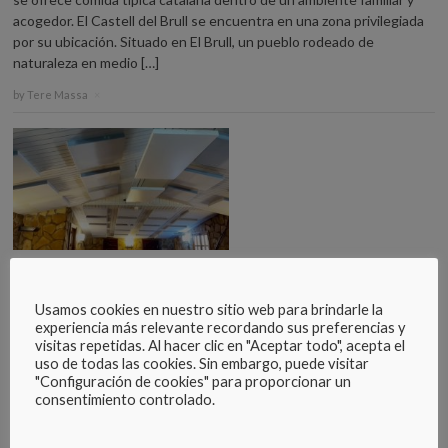
acogedor. El Castell del Brull se encuentra en una zona privilegiada
por su ubicación. Situado en El Brull, un pueblo rodeado de
naturaleza en medio […]
by
Tere Massa
×
Proyecto de aislamiento acústico para el Restaurante
Cal Forner de Collsuspina, Barcelona
Usamos cookies en nuestro sitio web para brindarle la
El acogedor restaurante Cal Forner de Collsuspina en la provincia
experiencia más relevante recordando sus preferencias y
de Barcelona decidió contactarnos para realizar un proyecto
visitas repetidas. Al hacer clic en "Aceptar todo", acepta el
Sontect y así remodelar su local y sobre todo mejorar el aislamiento
uso de todas las cookies. Sin embargo, puede visitar
acústico del restaurante. Doble reto para nuestro equipo de Tecno
"Configuración de cookies" para proporcionar un
Spuma que se puso manos a la obra nada más […]
consentimiento controlado.
by
Tere Massa
×