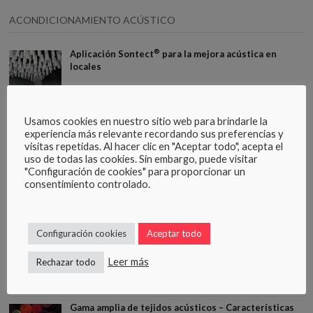
ACONDICIONAMIENTO ACÚSTICO
®
Aplicación Sontect
para la mejora acústica en
locales
Tiempo de reverberación – normativa
Usamos cookies en nuestro sitio web para brindarle la
experiencia más relevante recordando sus preferencias y
visitas repetidas. Al hacer clic en "Aceptar todo", acepta el
uso de todas las cookies. Sin embargo, puede visitar
"Configuración de cookies" para proporcionar un
DESCARGAS
consentimiento controlado.
®
Cátalogo elementos acústicos Sontect
Configuración cookies
Aceptar todo
Guía de instalación. Herramientas, materiales y
Leer más
Rechazar todo
accesorios
Gama amplia de tejidos acústicos – Características