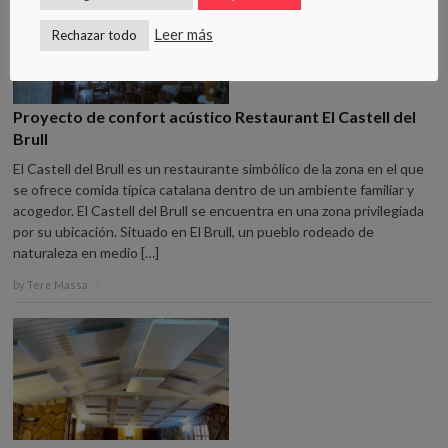
Leer más
Rechazar todo
Proyecto de confort acústico Restaurant El Castell del
Brull
El Castell del Brull es un restaurante simbólico de la zona en el que
se ofrece comida típica catalana dentro de un ambiente familiar y
acogedor. El Castell del Brull se encuentra en una zona privilegiada
por su ubicación. Situado en El Brull, un pueblo rodeado de
naturaleza en medio […]
by
Tere Massa
×