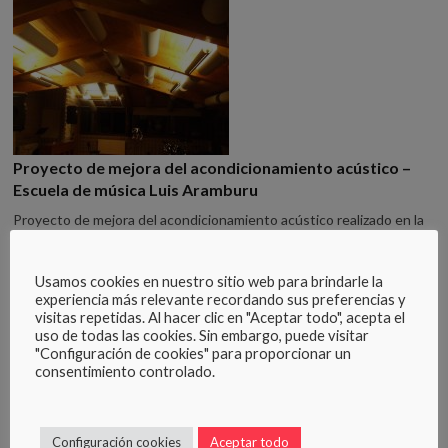
Proyecto de mejora del acondicionamiento acústico –
Escuela de música Luis Aramburu
Proyecto de mejora del acondicionamiento acústico realizado en la
escuela de música Luis Aramburu, en Vitoria-Gasteiz, con la
colaboración de Ayala Aislamientos Colocación de bafles cilíndricos
Usamos cookies en nuestro sitio web para brindarle la
Sontect® en el techo, cilindros de espuma de resina de melamina,
experiencia más relevante recordando sus preferencias y
colocados en suspensión, para incrementar la absorción acústica en
visitas repetidas. Al hacer clic en "Aceptar todo", acepta el
su interior. El tratamiento […]
uso de todas las cookies. Sin embargo, puede visitar
"Configuración de cookies" para proporcionar un
by
Tere Massa
×
consentimiento controlado.
Configuración cookies
Aceptar todo