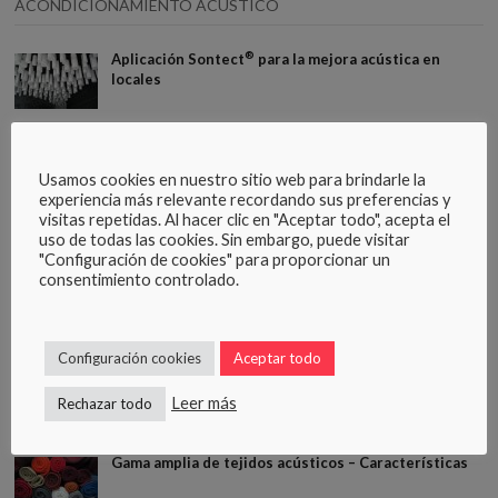
ACONDICIONAMIENTO ACÚSTICO
®
Aplicación Sontect
para la mejora acústica en
locales
Tiempo de reverberación – normativa
Usamos cookies en nuestro sitio web para brindarle la
experiencia más relevante recordando sus preferencias y
visitas repetidas. Al hacer clic en "Aceptar todo", acepta el
uso de todas las cookies. Sin embargo, puede visitar
DESCARGAS
"Configuración de cookies" para proporcionar un
consentimiento controlado.
®
Cátalogo elementos acústicos Sontect
Configuración cookies
Aceptar todo
Guía de instalación. Herramientas, materiales y
accesorios
Leer más
Rechazar todo
Gama amplia de tejidos acústicos – Características