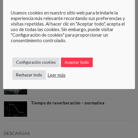
Usamos cookies en nuestro sitio web para brindarle la
experiencia más relevante recordando sus preferencias y
visitas repetidas. Al hacer clic en "Aceptar todo", acepta el
uso de todas las cookies. Sin embargo, puede visitar
"Configuración de cookies" para proporcionar un
Tags:
Insonorización cafeterías
Insonorización locales
×
×
consentimiento controlado.
Paneles acústicos
« Ant.
Sig. »
×
Configuración cookies
Aceptar todo
ACONDICIONAMIENTO ACÚSTICO
Leer más
Rechazar todo
®
Aplicación Sontect
para la mejora acústica en
locales
Tiempo de reverberación – normativa
DESCARGAS