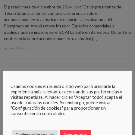
El pasado mes de diciembre de 2014, Jordi Calvo presidente de
Tecno Spuma, amenizó con una conferencia sobre
acondicionamiento acústico de espacios a los alumnos del
Postgrado en Arquitectura Interior. Espacios comerciales y
públicos que se imparte en el ECAI La Salle en Barcelona. Durante la
conferencia sobre acondicionamiento acústico […]
by
Tere Massa
×
ACONDICIONAMIENTO ACÚSTICO
Usamos cookies en nuestro sitio web para brindarle la
®
experiencia más relevante recordando sus preferencias y
Aplicación Sontect
para la mejora acústica en
visitas repetidas. Al hacer clic en "Aceptar todo", acepta el
locales
uso de todas las cookies. Sin embargo, puede visitar
"Configuración de cookies" para proporcionar un
consentimiento controlado.
Tiempo de reverberación – normativa
Configuración cookies
Aceptar todo