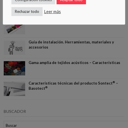
DESCARGAS
Leer más
Rechazar todo
®
Cátalogo elementos acústicos Sontect
Guía de instalación. Herramientas, materiales y
accesorios
Gama amplia de tejidos acústicos – Características
®
Características técnicas del producto Sontect
–
®
Basotect
BUSCADOR