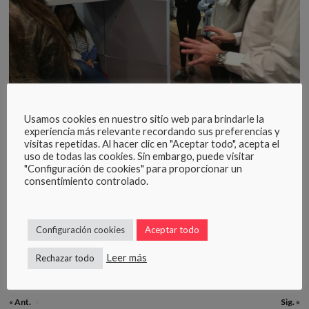
Usamos cookies en nuestro sitio web para brindarle la
Conferencia acondicionamiento acústico en ECAI
experiencia más relevante recordando sus preferencias y
fuente:
ECAI La Salle
visitas repetidas. Al hacer clic en "Aceptar todo", acepta el
uso de todas las cookies. Sin embargo, puede visitar
En
Tecno Spuma
consideramos cada proyecto con el trato que se
"Configuración de cookies" para proporcionar un
merece, siempre pensando en soluciones que ayuden a alcanzar
consentimiento controlado.
dichas metas minimizando costes y manteniendo la calidad y el
confort del espacio en cuestión.
Contácta con nosotros
sin
compromiso.
Configuración cookies
Aceptar todo
Tags:
Acondicionamiento acústico
Acústica espacios
×
×
Leer más
Rechazar todo
Basotect
Conferencia acústica
Resina de melamina
×
×
×
Sontect
Sontect acústica
×
« Ant.
Sig. »
×