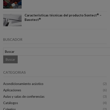
®
Características técnicas del producto Sontect
–
®
Basotect
BUSCADOR
CATEGORIAS
Acondicionamiento acústico
(2)
Aplicaciones
(6)
Aulas y salas de conferencias
(3)
Catálogos
(4)
Colegios
(2)