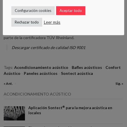
desarrollo, destinados principalmente a la acústica industrial, tanto
en absorción como en aislamiento, entre las innumerables
Configuración cookies
Aceptar todo
aplicaciones desarrolladas destacan los apartados de aislamiento
térmico y acústico.
Leer más
Rechazar todo
Estamos certificados bajo el sistema de calidad ISO 9001:2015 por
parte de la certificadora TÜV Rheinland.
Descargar certificado de calidad ISO 9001
Tags:
Acondicionamiento acústico
Bafles acústicos
Confort
×
×
Acústico
Paneles acústicos
Sontect acústica
×
×
« Ant.
Sig. »
×
ACONDICIONAMIENTO ACÚSTICO
®
Aplicación Sontect
para la mejora acústica en
locales